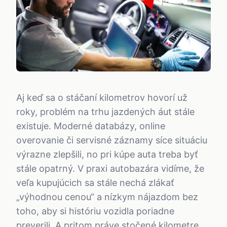
Aj keď sa o stáčaní kilometrov hovorí už
roky, problém na trhu jazdených áut stále
existuje. Moderné databázy, online
overovanie či servisné záznamy síce situáciu
výrazne zlepšili, no pri kúpe auta treba byť
stále opatrný. V praxi autobazára vidíme, že
veľa kupujúcich sa stále nechá zlákať
„výhodnou cenou“ a nízkym nájazdom bez
toho, aby si históriu vozidla poriadne
preverili. A pritom práve stočené kilometre