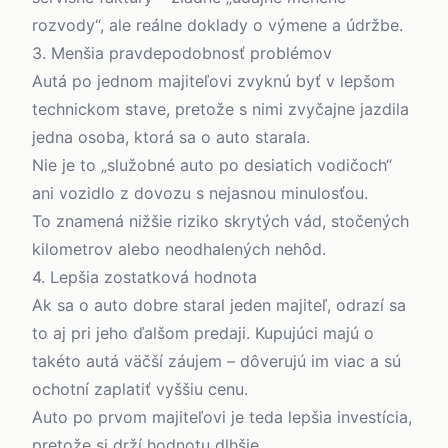
rozvody“, ale reálne doklady o výmene a údržbe.
3. Menšia pravdepodobnosť problémov
Autá po jednom majiteľovi zvyknú byť v lepšom
technickom stave, pretože s nimi zvyčajne jazdila
jedna osoba, ktorá sa o auto starala.
Nie je to „služobné auto po desiatich vodičoch“
ani vozidlo z dovozu s nejasnou minulosťou.
To znamená nižšie riziko skrytých vád, stočených
kilometrov alebo neodhalených nehôd.
4. Lepšia zostatková hodnota
Ak sa o auto dobre staral jeden majiteľ, odrazí sa
to aj pri jeho ďalšom predaji. Kupujúci majú o
takéto autá väčší záujem – dôverujú im viac a sú
ochotní zaplatiť vyššiu cenu.
Auto po prvom majiteľovi je teda lepšia investícia,
pretože si drží hodnotu dlhšie.