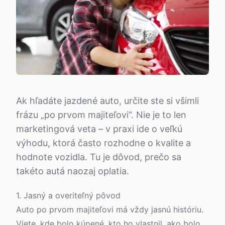
Ak hľadáte jazdené auto, určite ste si všimli
frázu „po prvom majiteľovi“. Nie je to len
marketingová veta – v praxi ide o veľkú
výhodu, ktorá často rozhodne o kvalite a
hodnote vozidla. Tu je dôvod, prečo sa
takéto autá naozaj oplatia.
1. Jasný a overiteľný pôvod
Auto po prvom majiteľovi má vždy jasnú históriu.
Viete, kde bolo kúpené, kto ho vlastnil, ako bolo