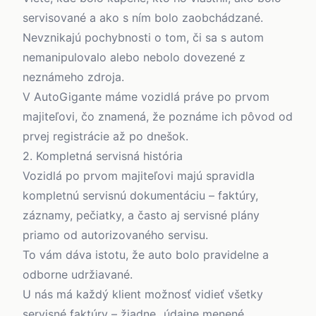
servisované a ako s ním bolo zaobchádzané.
Nevznikajú pochybnosti o tom, či sa s autom
nemanipulovalo alebo nebolo dovezené z
neznámeho zdroja.
V AutoGigante máme vozidlá práve po prvom
majiteľovi, čo znamená, že poznáme ich pôvod od
prvej registrácie až po dnešok.
2. Kompletná servisná história
Vozidlá po prvom majiteľovi majú spravidla
kompletnú servisnú dokumentáciu – faktúry,
záznamy, pečiatky, a často aj servisné plány
priamo od autorizovaného servisu.
To vám dáva istotu, že auto bolo pravidelne a
odborne udržiavané.
U nás má každý klient možnosť vidieť všetky
servisné faktúry – žiadne „údajne menené