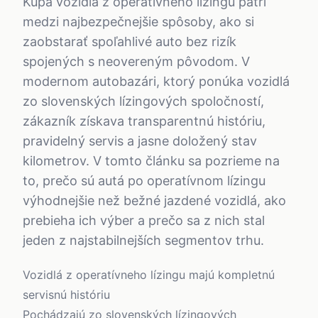
Kúpa vozidla z operatívneho lízingu patrí
medzi najbezpečnejšie spôsoby, ako si
zaobstarať spoľahlivé auto bez rizík
spojených s neovereným pôvodom. V
modernom autobazári, ktorý ponúka vozidlá
zo slovenských lízingových spoločností,
zákazník získava transparentnú históriu,
pravidelný servis a jasne doložený stav
kilometrov. V tomto článku sa pozrieme na
to, prečo sú autá po operatívnom lízingu
výhodnejšie než bežné jazdené vozidlá, ako
prebieha ich výber a prečo sa z nich stal
jeden z najstabilnejších segmentov trhu.
Vozidlá z operatívneho lízingu majú kompletnú
servisnú históriu
Pochádzajú zo slovenských lízingových